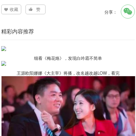
收藏
赞
分享：
精彩内容推荐
细看《梅花烙》，发现白吟霜不简单
王源欧阳娜娜《大主宰》将播，改名越改越LOW，看完