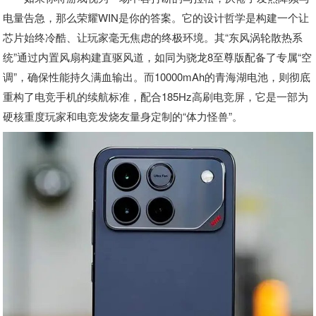
电量告急，那么荣耀WIN是你的答案。它的设计哲学是构建一个让
芯片始终冷酷、让玩家毫无焦虑的终极环境。其“东风涡轮散热系
统”通过内置风扇构建直驱风道，如同为骁龙8至尊版配备了专属“空
调”，确保性能持久满血输出。而10000mAh的青海湖电池，则彻底
重构了电竞手机的续航标准，配合185Hz高刷电竞屏，它是一部为
硬核重度玩家和电竞发烧友量身定制的“体力怪兽”。