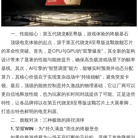
一、性能核心：第五代骁龙8至尊版，游戏体验的终极基石
顶级电竞体验的起点，源于第五代骁龙8至尊版这颗旗舰芯片
的革命性突破。首先，是CPU与GPU的“双擎爆发”，其全新的架构
设计带来了显著的性能与能效提升，确保高负载游戏场景下的帧率
基线。其次，AI引擎的“智慧调度”能力，能够实时预测并动态分配
算力，其核心价值在于实现复杂战场中“持续稳帧”，避免突发卡
顿。最后，顶级的能效控制是持久激战的物理基础，它让厂商可以
更自信地释放性能，也为玩家的长时间对战提供了可能。正是这些
特性，让各品牌得以在第五代骁龙8至尊版这颗芯片上大展拳脚，
打造出特色鲜明的电竞利器。
二、旗舰对决：三种极致的路径演绎
1. 荣耀WIN：为“持久满血”而生的终极堡垒
如果你将游戏视为一场不容打断的马拉松，厌倦了发热降频与