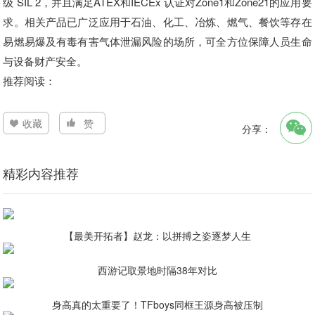
级 SIL 2，并且满足ATEX和IECEx 认证对Zone1和Zone21的应用要
求。相关产品已广泛应用于石油、化工、冶炼、燃气、餐饮等存在
易燃易爆及有毒有害气体泄漏风险的场所，可全方位保障人员生命
与设备财产安全。
推荐阅读：
收藏
赞
分享：
精彩内容推荐
【最美开拓者】赵龙：以拼搏之姿逐梦人生
西游记取景地时隔38年对比
身高真的太重要了！TFboys同框王源身高被压制