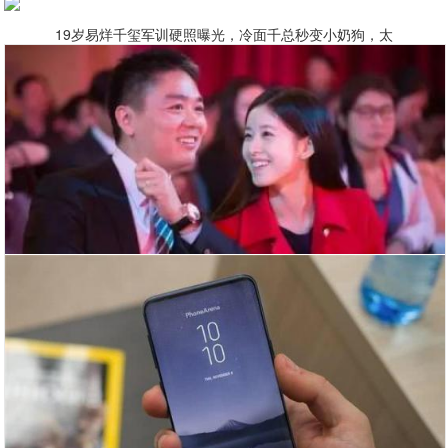
19岁易烊千玺军训硬照曝光，冷面千总秒变小奶狗，太