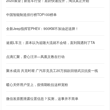
2020展望 | 新造车行业：差距快速拉开，淘汰真正开始
中国智能制造排行榜TOP100榜单
全新Jeep指挥官PHEV：900KM不加油还送牌！
途观L车主：原本以为追随大流就不会错，直到我遇到了TA
点滴汇聚，爱心汪洋—凤凰文教在行动
聚水成涓 共克时艰 广汽菲克员工20万捐款回馈武汉抗疫一线
暖心关怀用户至上，疫情期欧拉这样宠粉
微信发原图泄露位置信息？实测，这事并不简单