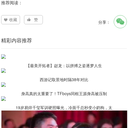
推荐阅读：
收藏
赞
分享：
精彩内容推荐
【最美开拓者】赵龙：以拼搏之姿逐梦人生
西游记取景地时隔38年对比
身高真的太重要了！TFboys同框王源身高被压制
19岁易烊千玺军训硬照曝光，冷面千总秒变小奶狗，太