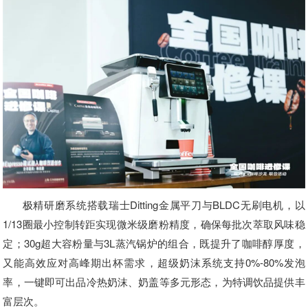
极精研磨系统搭载瑞士Ditting金属平刀与BLDC无刷电机，以
1/13圈最小控制转距实现微米级磨粉精度，确保每批次萃取风味稳
定；30g超大容粉量与3L蒸汽锅炉的组合，既提升了咖啡醇厚度，
又能高效应对高峰期出杯需求，超级奶沫系统支持0%-80%发泡
率，一键即可出品冷热奶沫、奶盖等多元形态，为特调饮品提供丰
富层次。