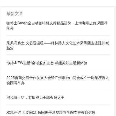
最新文章
咖博士Castle全自动咖啡机支撑精品进阶，上海咖啡进修课圆满
落幕
采风润乡土 文艺送温暖——碑林路人文化艺术采风团走进延川赋
新篇
“美林NEW生活”全域服务生态 赋能美好生活新体验
2025侨商交流合作发展大会暨广州市台山商会成立十周年庆祝大
会圆满举办
冯悦鸿：铝，有望成为全球金属之王
双线并进 为爱固筑 顶固携手清华经管学院支持教育健康