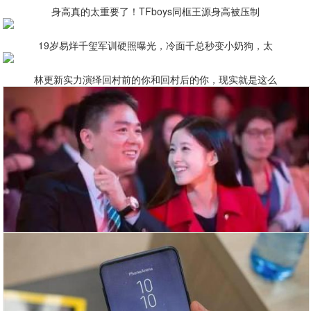
身高真的太重要了！TFboys同框王源身高被压制
19岁易烊千玺军训硬照曝光，冷面千总秒变小奶狗，太
林更新实力演绎回村前的你和回村后的你，现实就是这么