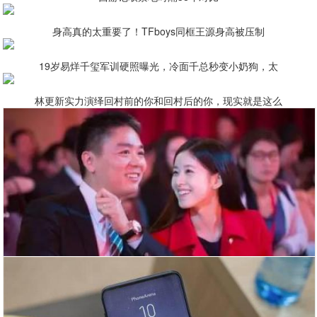
身高真的太重要了！TFboys同框王源身高被压制
19岁易烊千玺军训硬照曝光，冷面千总秒变小奶狗，太
林更新实力演绎回村前的你和回村后的你，现实就是这么