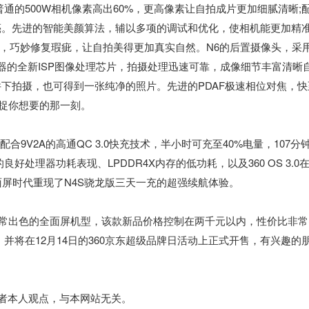
普通的500W相机像素高出60%，更高像素让自拍成片更加细腻清晰;
明亮。先进的智能美颜算法，辅以多项的调试和优化，使相机能更加精
，巧妙修复瑕疵，让自拍美得更加真实自然。N6的后置摄像头，采
理器的全新ISP图像处理芯片，拍摄处理迅速可靠，成像细节丰富清晰
条件下拍摄，也可得到一张纯净的照片。先进的PDAF极速相位对焦，快
捕捉你想要的那一刻。
配合9V2A的高通QC 3.0快充技术，半小时可充至40%电量，107分
处理器功耗表现、LPDDR4X内存的低功耗，以及360 OS 3.0
屏时代重现了N4S骁龙版三天一充的超强续航体验。
非常出色的全面屏机型，该款新品价格控制在两千元以内，性价比非常
，并将在12月14日的360京东超级品牌日活动上正式开售，有兴趣的
作者本人观点，与本网站无关。