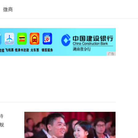
微商
广告
待
舰