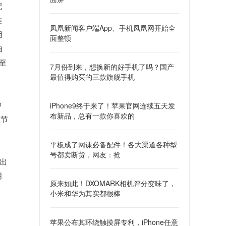
配
准
凤凰新闻客户端App、手机凤凰网开始全
用
面整顿
自
至
7月份到来，想换新的好手机了吗？国产
最值得购买的三款旗舰手机
钟
iPhone9终于来了！苹果官网连续五天发
布新品，总有一款你喜欢的
在节
平板成了网课必备配件！各大渠道各种型
号都卖断货，网友：抢
出
朋
原来如此！DXOMARK相机评分变味了，
小米和华为其实都很棒
苹果公布其环绕触摸屏专利，iPhone任意