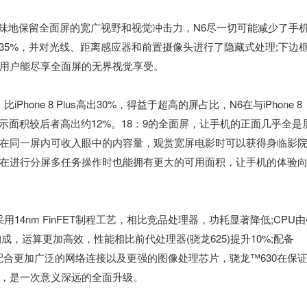
原味地保留全面屏的宽广视野和视觉冲击力，N6尽一切可能减少了手
过35%，并对光线、距离感应器和前置摄像头进行了隐藏式处理;下边
用户能尽享全面屏的无界视觉享受。
Phone 8 Plus高出30%，得益于超高的屏占比，N6在与iPhone 8
示面积较后者高出约12%。18：9的全面屏，让手机的正面几乎全是
在同一屏内可收入眼中的内容量，观赏宽屏电影时可以获得身临影
在进行分屏多任务操作时也能拥有更大的可用面积，让手机的体验
用14nm FinFET制程工艺，相比竞品处理器，功耗显著降低;CPU由
ex-A53构成，运算更加高效，性能相比前代处理器(骁龙625)提升10%;配备
%;再配合更加广泛的网络连接以及更强的图像处理芯片，骁龙™630在保
，是一次意义深远的全面升级。