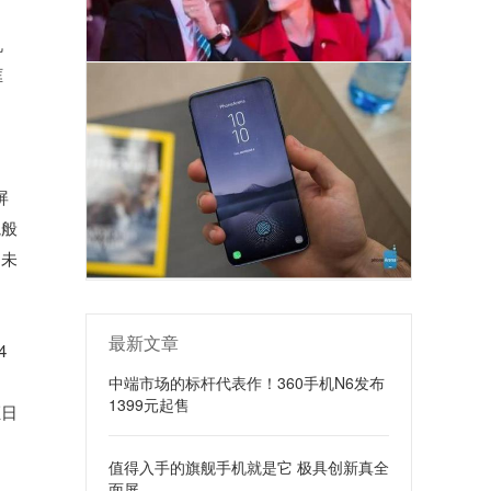
机
框
屏
院般
向未
最新文章
4
中端市场的标杆代表作！360手机N6发布
1399元起售
证日
值得入手的旗舰手机就是它 极具创新真全
面屏