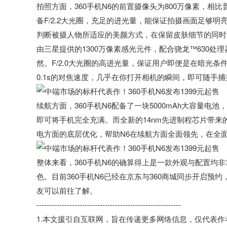
拍照方面，360手机N6的前置摄像头为800万像素，相比
备F/2.2大光圈，充足的进光量，能保证拍摄画面足够
判断被摄人物所适应的美颜方式，在保留皮肤细节的同时
由三星提供的1300万像素感光元件，配合骁龙™630处
然。F/2.0大光圈的高进光量，保证用户即便是在暗光
0.1s的对焦速度，几乎在你打开相机的瞬间，即可随手
续航方面，360手机N6配备了一块5000mAh大容量电池，
即可将手机完全充满。而全新的14nm先进制程芯片带来的良好
电方面的底层优化，帮助N6在续航方面全面领先，在全面
整体来看，360手机N6的确算得上是一款外观与配置均
色。目前360手机N6已经在京东与360商城同步开启预约
友可以前往了解。
---------------------------------------------------------
1.本文援引自互联网，旨在传递更多网络信息，仅代表