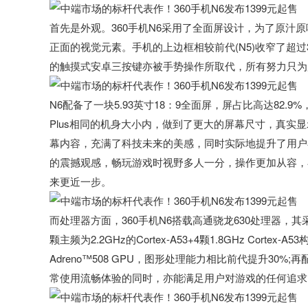
首先是外观。360手机N6采用了全面屏设计，为了原汁
正面的视觉元素。手机的上边框相较前代(N5)收窄了超
的触摸式安卓三按键亦被手势操作所取代，所有努力只为
N6配备了一块5.93英寸18：9全面屏，屏占比高达82.9%，比i
Plus相同的机身大小内，做到了更大的屏幕尺寸，真实显
幕内容，充满了科技未来的美感，同时实际地提升了用户
的震撼观感，畅玩游戏时视野多人一分，操作更加从容，
来更近一步。
而处理器方面，360手机N6搭载高通骁龙630处理器，其采
颗主频为2.2GHz的Cortex-A53+4颗1.8GHz Cort
Adreno™508 GPU，图形处理能力相比前代提升30
常使用流畅体验的同时，亦能满足用户对游戏的任何追求